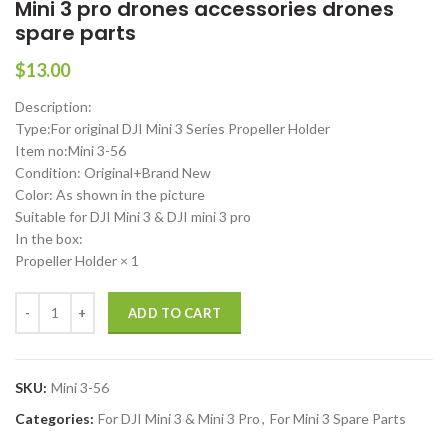
Mini 3 pro drones accessories drones
spare parts
$
13.00
Description:
Type:For original DJI Mini 3 Series Propeller Holder
Item no:Mini 3-56
Condition: Original+Brand New
Color: As shown in the picture
Suitable for DJI Mini 3 & DJI mini 3 pro
In the box:
Propeller Holder × 1
DJI Mini 3 Series Propeller Holder for DJI Mini 3 pro drones accessori
ADD TO CART
SKU:
Mini 3-56
Categories:
For DJI Mini 3 & Mini 3 Pro
,
For Mini 3 Spare Parts