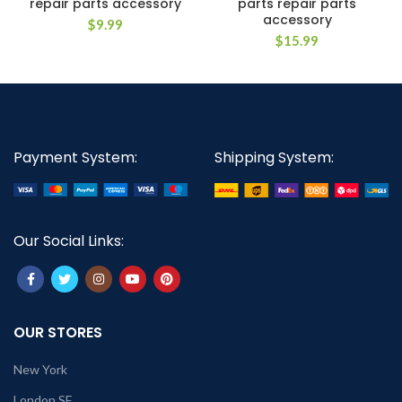
repair parts accessory
parts repair parts
accessory
$
9.99
$
15.99
Payment System:
Shipping System:
Our Social Links:
OUR STORES
New York
London SF